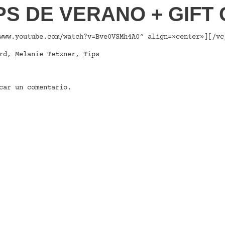
PS DE VERANO + GIFT
www.youtube.com/watch?v=Bve0VSMh4A0″ align=»center»][/vc
rd
,
Melanie Tetzner
,
Tips
car un comentario.