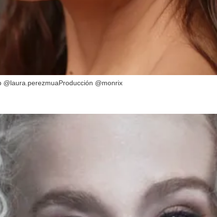
p @laura.perezmuaProducción @monrix