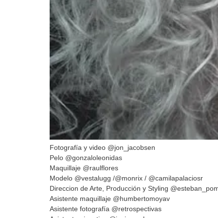
Fotografía y video @jon_jacobsen
Pelo @gonzaloleonidas
Maquillaje @raulflores
Modelo @vestalugg /@monrix / @camilapalaciosr
Direccion de Arte, Producción y Styling @esteban_po
Asistente maquillaje @humbertomoyav
Asistente fotografía @retrospectivas