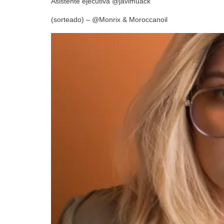
Asistente ejecutiva @javimuack
(sorteado) – @Monrix & Moroccanoil