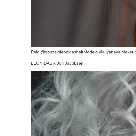
Pelo @gonzaloleonidashairModelo @ulyanavalMakeu
LEONIDAS x Jon Jacobsen