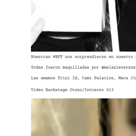
Nuestras #BFF nos sorprendieron en nuestro 
Todas fueron maquilladas por @melanietetzne
Las amamos Trini Id, Cami Palacios, Maca Ji
Video Backstage Otono/Invierno 013