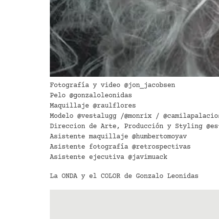
Fotografía y video @jon_jacobsen
Pelo @gonzaloleonidas
Maquillaje @raulflores
Modelo @vestalugg /@monrix / @camilapalacio
Direccion de Arte, Producción y Styling @es
Asistente maquillaje @humbertomoyav
Asistente fotografía @retrospectivas
Asistente ejecutiva @javimuack
La ONDA y el COLOR de Gonzalo Leonidas