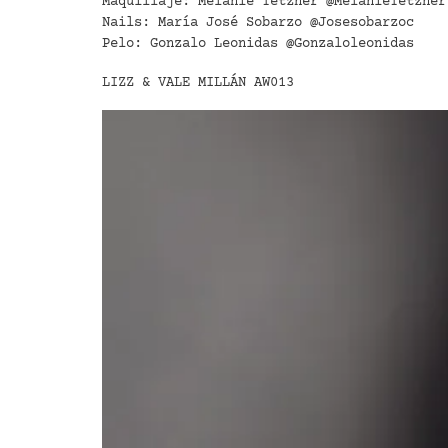
Maquillaje: Melanie Tetzner @MelanieTetzner
Nails: María José Sobarzo @Josesobarzoc
Pelo: Gonzalo Leonidas @Gonzaloleonidas
LIZZ & VALE MILLÁN AW013