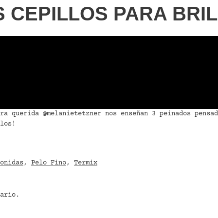
S CEPILLOS PARA BRI
tra querida
@melanietetzner
nos enseñan 3 peinados pensad
los!
onidas
,
Pelo Fino
,
Termix
ario.