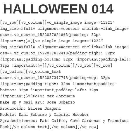
HALLOWEEN 014
[vc_row][vc_column][vc_single_image image=»11221″
img_size=»full» alignment=»center» onclick=»link_image»
css=».vc_custom_1522037821863{padding: 32px
!important;}»][vc_single_image image=»11222″
img_size=»full» alignment=»center» onclick=»link_image»
css=».vc_custom_1522037832418{padding-right: 32px
!important;padding-bottom: 32px !important;padding-left:
32px !important;}»][/vc_column][/vc_row][vc_row]
[vc_column][vc_column_text
css=».vc_custom_1522037397798{padding-top: 32px
!important;padding-right: 32px !important;padding-
bottom: 32px !important;padding-left: 32px
!important;}»]Foto:
Max Jorquera
Make up y Nail art:
Jose Sobarzo
Producción: Eileen Dragani
Modelo: Dani Sobarzo y Gabriel Hoecker
Agradecimientos: Pati Calfio, Coté Cárdenas y Francisca
Hoch[/vc_column_text][/vc_column][/vc_row]