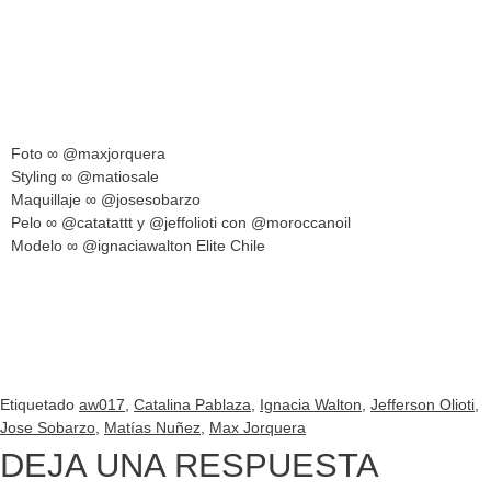
Foto ∞
@maxjorquera
Styling ∞
@matiosale
Maquillaje ∞
@josesobarzo
Pelo ∞
@catatattt
y
@jeffolioti
con
@moroccanoil
Modelo ∞
@ignaciawalton
Elite Chile
Etiquetado
aw017
,
Catalina Pablaza
,
Ignacia Walton
,
Jefferson Olioti
,
Jose Sobarzo
,
Matías Nuñez
,
Max Jorquera
DEJA UNA RESPUESTA