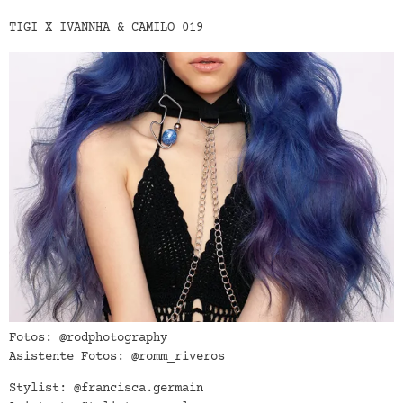
TIGI X IVANNHA & CAMILO 019
Fotos: @rodphotography
Asistente Fotos: @romm_riveros
Stylist: @francisca.germain