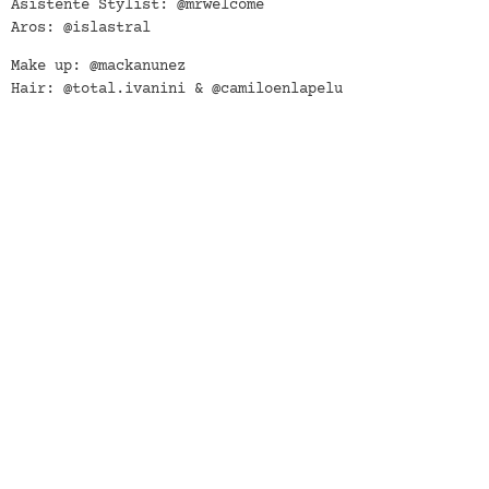
Asistente Stylist: @mrwelcome
Aros: @islastral
Make up: @mackanunez
Hair: @total.ivanini & @camiloenlapelu