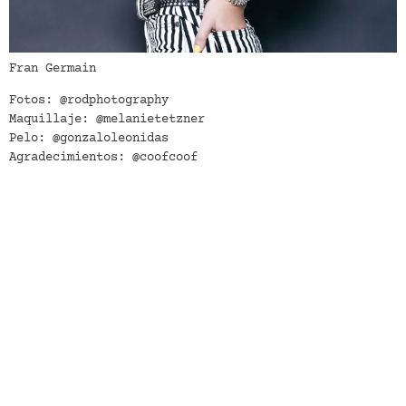
Fran Germain
Fotos: @rodphotography
Maquillaje: @melanietetzner
Pelo: @gonzaloleonidas
Agradecimientos: @coofcoof