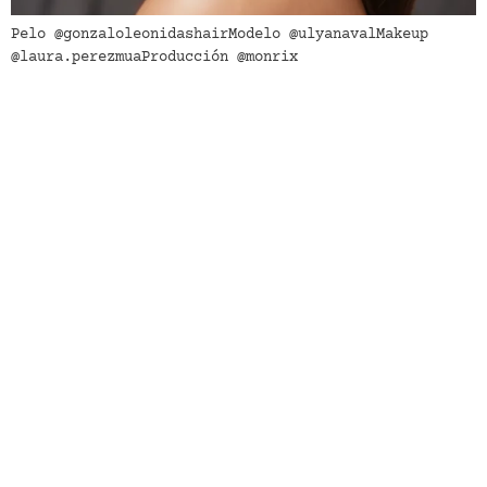
Pelo @gonzaloleonidashairModelo @ulyanavalMakeup
@laura.perezmuaProducción @monrix