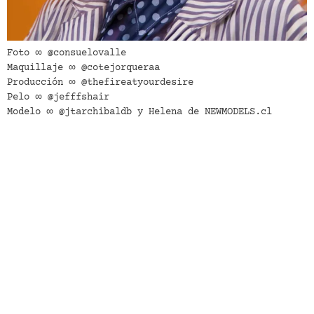
Foto ∞ @consuelovalle
Maquillaje ∞ @cotejorqueraa
Producción ∞ @thefireatyourdesire
Pelo ∞ @jefffshair
Modelo ∞ @jtarchibaldb y Helena de NEWMODELS.cl